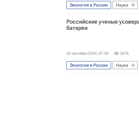
Экология в России
Наука
Тюмень
Тюменский государ
Российские ученые усове
Технологическое лидерство
батареи
Экологическое благополучие
30 сентября 2024, 07:00
2676
Экология в России
Наука
Северо-Кавказский федеральный 
Российские инновации
Без
Технологическое лидерство