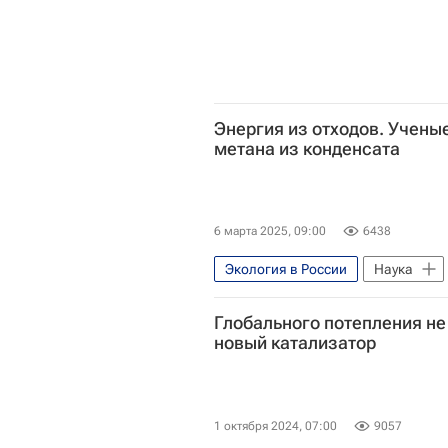
Энергия из отходов. Учены
метана из конденсата
6 марта 2025, 09:00
6438
Экология в России
Наука
Россия
Ямал
Россий
Глобального потепления не
Тюменский государственный унив
новый катализатор
Технологическое лидерство
1 октября 2024, 07:00
9057