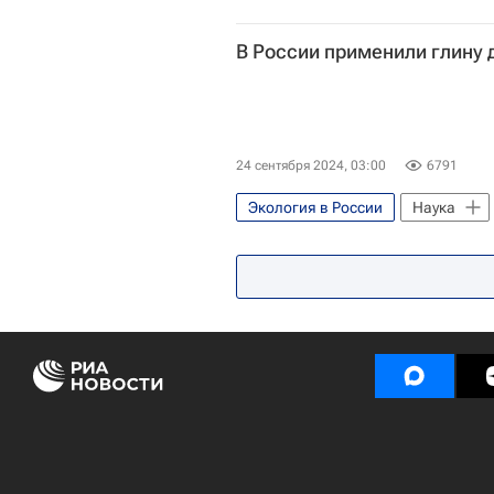
В России применили глину 
24 сентября 2024, 03:00
6791
Экология в России
Наука
Российские инновации
Эко
Университетская наука
Отх
Тюмень