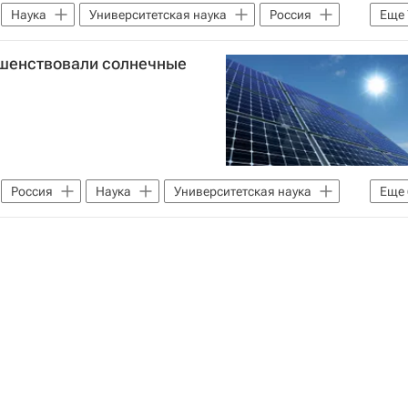
Наука
Университетская наука
Россия
Еще
ственный университет
Российские инновации
ршенствовали солнечные
Тюменская область
Российская академия наук
Россия
Наука
Университетская наука
Еще
университет
Ставрополь
опасность и комфорт среды
Экологическое благополучие