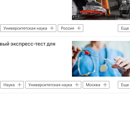
Университетская наука
Россия
Еще
тет
алюминий
Металл
вый экспресс-тест для
нологическое лидерство
Красноярск
бразования РФ (Минобрнауки России)
Наука
Наука
Университетская наука
Москва
Еще
йская академия наук
исследований
ое агентство (ФМБА России)
ество жизни
Медицина