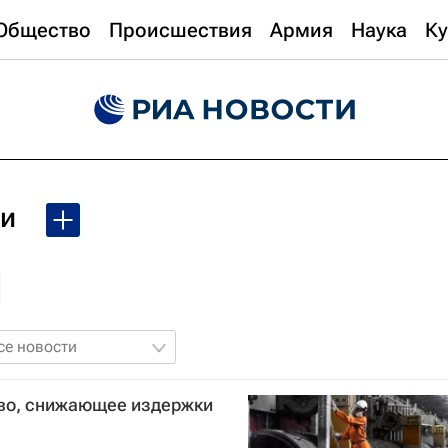
Общество
Происшествия
Армия
Наука
Ку
ии
се новости
тво, снижающее издержки