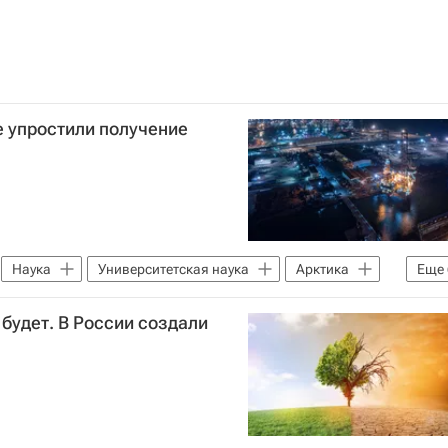
е упростили получение
Наука
Университетская наука
Арктика
Еще
ская академия наук
 будет. В России создали
ерситет
Российские инновации