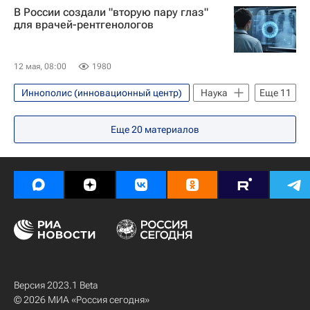
В России создали "вторую пару глаз"
для врачей-рентгенологов
12 мая, 08:00
1980
Иннополис (инновационный центр)
Наука
Еще
11
Наука
Университетская наука
Еще
20
материалов
Российские инновации
Качество жизни
Россия
Медицина
Здоровье
Здоровье - Общество
рентген
Иннополис (Татарстан)
Республика Татарстан (Татарстан)
Версия 2023.1 Beta
© 2026 МИА «Россия сегодня»