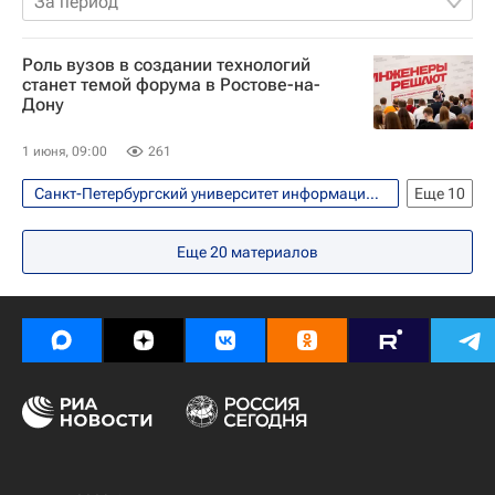
За период
Роль вузов в создании технологий
станет темой форума в Ростове-на-
Дону
1 июня, 09:00
261
Санкт-Петербургский университет информационных технологий
Еще
10
Технологии
Ростов-на-Дону
Еще
20
материалов
Россия
Тюменский государственный университет
Уральский федеральный университет
Российские инновации
Общество
Социальный навигатор
Технологическое лидерство
Донской государственный технический университет