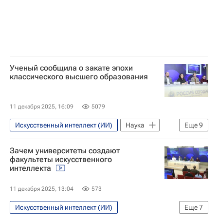
Российские инновации
Цифровая трансформация
Ученый сообщила о закате эпохи
классического высшего образования
11 декабря 2025, 16:09
5079
Искусственный интеллект (ИИ)
Наука
Еще
9
Университетская наука
Наука
Зачем университеты создают
Российские инновации
факультеты искусственного
интеллекта
Цифровая трансформация
РУДН
Россия
Москва
11 декабря 2025, 13:04
573
Единый государственный экзамен (ЕГЭ)
Искусственный интеллект (ИИ)
Еще
7
Общество