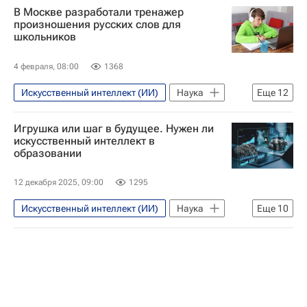
В Москве разработали тренажер
произношения русских слов для
школьников
4 февраля, 08:00
1368
Искусственный интеллект (ИИ)
Наука
Еще
12
Российские инновации
Общество
Игрушка или шаг в будущее. Нужен ли
Москва
Россия
искусственный интеллект в
образовании
Цифровая трансформация
Наука
Министерство просвещения России (Минпросвещения России)
12 декабря 2025, 09:00
1295
Институт содержания и методов обучения имени В.С. Леднева
Искусственный интеллект (ИИ)
Наука
Еще
10
Институт содержания и методов обучения
Наука
Университетская наука
словарь
нейросеть
Олег Ястребов
РУДН
Университетская наука
Сбербанк России
X5 Retail Group
Москва
Россия