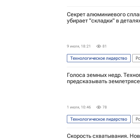
Секрет алюминиевого спла
убирает "складки" в деталя
9 июля, 18:21
81
Технологическое лидерство
Р
Череповецкий государственный у
Голоса земных недр. Техн
предсказывать землетряс
1 июля, 10:46
78
Технологическое лидерство
Р
Дальневосточный федеральный у
Скорость схватывания. Нов