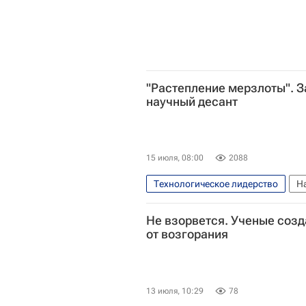
"Растепление мерзлоты". З
научный десант
15 июля, 08:00
2088
Технологическое лидерство
Н
мерзлота
Наука
Уни
Не взорвется. Ученые соз
от возгорания
13 июля, 10:29
78