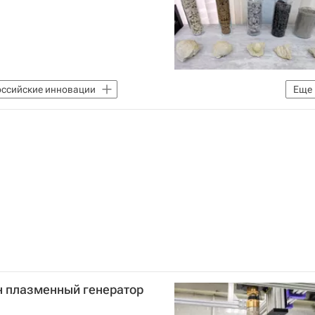
оссийские инновации
Еще
ниверситет
н плазменный генератор