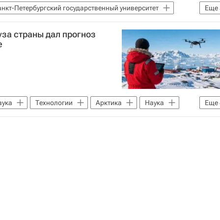
анкт-Петербургский государственный университет
Еще
Российские инновации
уза страны дал прогноз
е
аука
Технологии
Арктика
Наука
Еще
ская наука
Россия
Полезные ископаемые