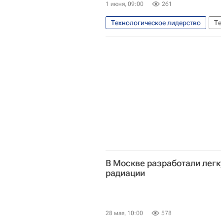
1 июня, 09:00
261
Технологическое лидерство
Т
Тюменский государственный унив
Санкт-Петербургский университе
Российские инновации
Общ
Донской государственный техниче
В Москве разработали легк
радиации
28 мая, 10:00
578