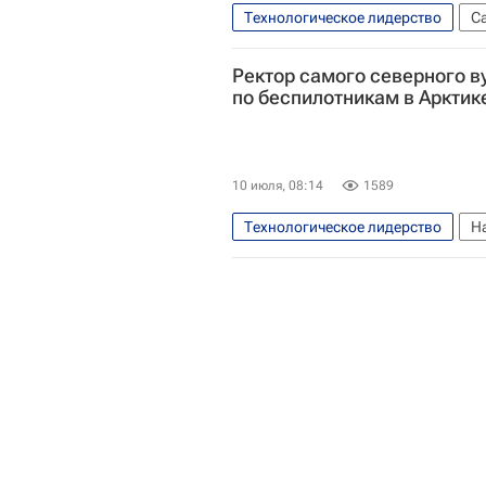
Технологическое лидерство
С
Российский научный фонд
Ректор самого северного в
Безопасность и комфорт среды
по беспилотникам в Арктик
10 июля, 08:14
1589
Технологическое лидерство
Н
Беспилотники
Университет