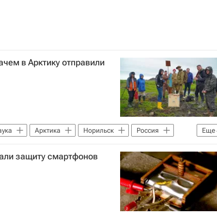
ачем в Арктику отправили
аука
Арктика
Норильск
Россия
Еще
верситетская наука
Российские инновации
дали защиту смартфонов