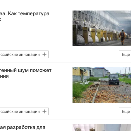
ва. Как температура
х
оссийские инновации
Еще
ниверситет
огенный шум поможет
ения
оссийские инновации
Еще
ниверситет
Безопасность и комфорт среды
ая разработка для