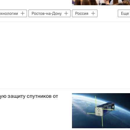
ехнологии
Ростов-на-Дону
Россия
Еще
ерситет
Уральский федеральный университет
т информационных технологий
ество
Социальный навигатор
ский университет
ую защиту спутников от