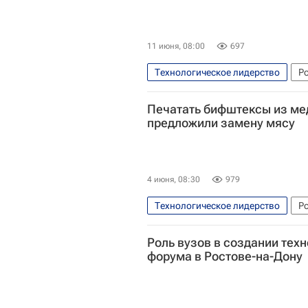
11 июня, 08:00
697
Технологическое лидерство
Р
Томский государственный архитек
Печатать бифштексы из мед
предложили замену мясу
4 июня, 08:30
979
Технологическое лидерство
Р
Балтийский федеральный универс
Роль вузов в создании тех
форума в Ростове-на-Дону