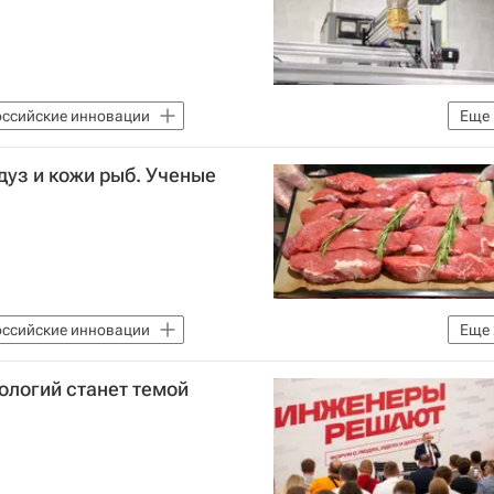
оссийские инновации
Еще
турно-строительный университет (ТГАСУ)
уз и кожи рыб. Ученые
оссийские инновации
Еще
итет
Продовольственная безопасность
нологий станет темой