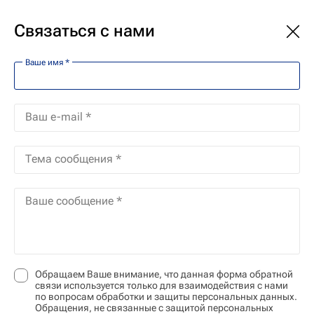
Политика
В мире
Экономика
Общество
Связаться с нами
Ваше имя *
Политика конфиденциальности
Ваш e-mail *
Федеральное государственное унитарное
предприятие "Международное информационное
Тема сообщения *
агентство "Россия сегодня" (далее – Агентство,
мы, наш, наши), зарегистрированное по адресу:
Ваше сообщение *
119021, Россия, город Москва, Зубовский
бульвар, дом 4, стр. 1,2,3, придаёт большое
значение защите Вашей частной жизни и
безопасности Ваших персональных данных.
Обращаем Ваше внимание, что данная форма обратной
связи используется только для взаимодействия с нами
по вопросам обработки и защиты персональных данных.
Политика конфиденциальности разработана в
Обращения, не связанные с защитой персональных