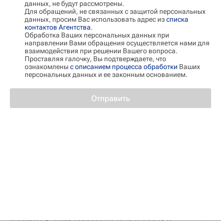
соответствии с требованиями нормативно–
данных, не будут рассмотрены.
Для обращений, не связанных с защитой персональных
правовых актов Российской Федерации в
данных, просим Вас использовать адрес из
списка
контактов Агентства
.
области защиты персональных данных и
Обработка Ваших персональных данных при
направлении Вами обращения осуществляется нами для
нормами международного права, в том числе,
взаимодействия при решении Вашего вопроса.
но не ограничиваясь: Федерального закона от
Проставляя галочку, Вы подтверждаете, что
ознакомлены
с описанием процесса обработки
Ваших
27.07.2006 г. №152–ФЗ "О персональных
персональных данных и ее законным основанием.
данных" Российской Федерации, нормами GDPR
Отправить
– Регламент N 2016/679 Европейского
парламента и Совета Европейского Союза от 27
апреля 2016 года "О защите физических лиц в
отношении обработки персональных данных и о
свободном обращении таких данных, а также об
отмене Директивы 95/46/ЕС (Общее положение о
защите данных)".
Мы предпринимаем своевременные меры для
защиты Ваших персональных данных в