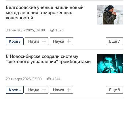
Белгородские ученые нашли новый
метод лечения отмороженных
конечностей
30 сентября 2025, 09:00
1826
Кровь
Наука
Наука
Еще
7
Университетская наука
В Новосибирске создали систему
Российские инновации
Качество жизни
"светового управления" тромбоцитами
Медицина
Белгородская область
Белгородский государственный университет
29 января 2025, 06:00
4244
Здоровье - Общество
Кровь
Наука
Наука
Еще
8
Университетская наука
Новосибирск
Новосибирский государственный университет
Российская академия наук
Российские инновации
Качество жизни