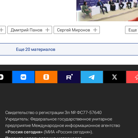
Дмитрий Панов
Сергей Миронов
Еще
нологий
Российская академия наук
ниверситет
Еще
20
материалов
бразования РФ (Минобрнауки России)
Россия
нологическое лидерство
Свидетельство о регистрации Эл № ФС77-57640
Учредитель: Федеральное государственное унитарное
предприятие Международное информационное агентство
«Россия сегодня»
(МИА «Россия сегодня»).