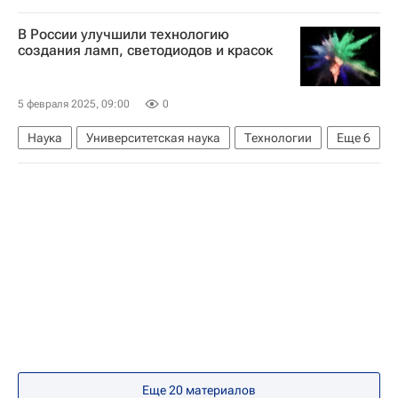
Тюменский государственный университет
В России улучшили технологию
Российская академия наук
создания ламп, светодиодов и красок
Сколковский институт науки и технологий
Российские инновации
5 февраля 2025, 09:00
0
Продовольственная безопасность
Наука
Университетская наука
Технологии
Еще
6
Качество жизни
Университетская наука
Россия
Социальный навигатор
Наука
Томский государственный архитектурно-строительный университет (ТГАСУ)
Российские инновации
Технологическое лидерство
Экономика
Наука
Еще 20 материалов