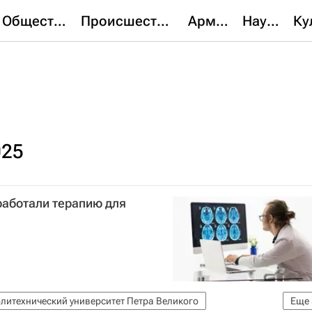
Общество
Происшествия
Армия
Наука
025
работали терапию для
литехнический университет Петра Великого
Еще